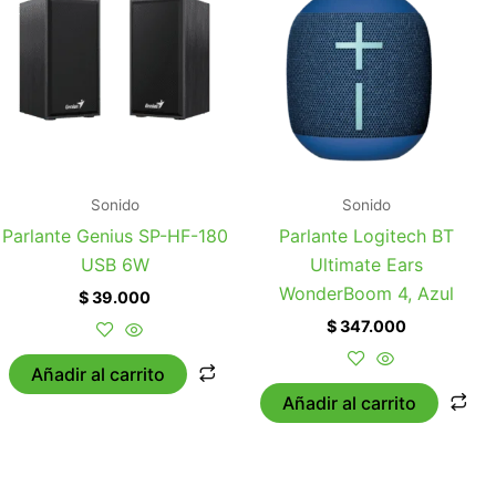
Sonido
Sonido
Parlante Genius SP-HF-180
Parlante Logitech BT
USB 6W
Ultimate Ears
WonderBoom 4, Azul
$
39.000
$
347.000
Añadir al carrito
Añadir al carrito