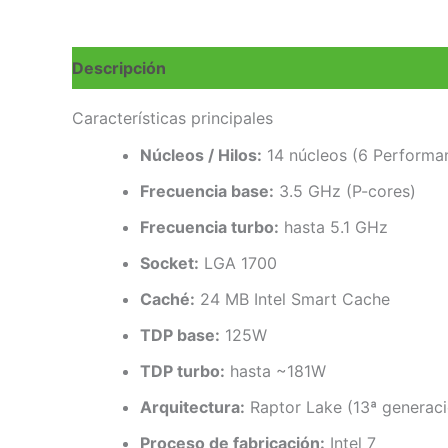
Descripción
Valoraciones (0)
Características principales
Núcleos / Hilos:
14 núcleos (6 Performanc
Frecuencia base:
3.5 GHz (P-cores)
Frecuencia turbo:
hasta 5.1 GHz
Socket:
LGA 1700
Caché:
24 MB Intel Smart Cache
TDP base:
125W
TDP turbo:
hasta ~181W
Arquitectura:
Raptor Lake (13ª generaci
Proceso de fabricación:
Intel 7