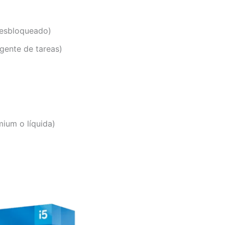
desbloqueado)
igente de tareas)
mium o líquida)