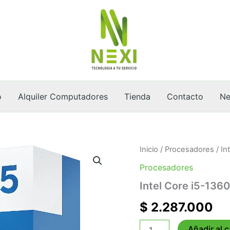
o
Alquiler Computadores
Tienda
Contacto
Ne
Intel
Inicio
/
Procesadores
/ In
Core
Procesadores
i5-
13600K
Intel Core i5-13
LGA1700
(3.5GHZ)
$
2.287.000
cantidad
Añadir al c