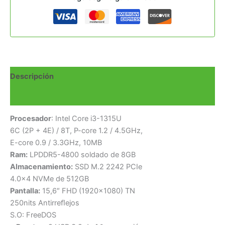
Descripción
Valoraciones (0)
Procesador
: Intel Core i3-1315U
6C (2P + 4E) / 8T, P-core 1.2 / 4.5GHz,
E-core 0.9 / 3.3GHz, 10MB
Ram:
LPDDR5-4800 soldado de 8GB
Almacenamiento:
SSD M.2 2242 PCIe
4.0×4 NVMe de 512GB
Pantalla:
15,6″ FHD (1920×1080) TN
250nits Antirreﬂejos
S.O: FreeDOS