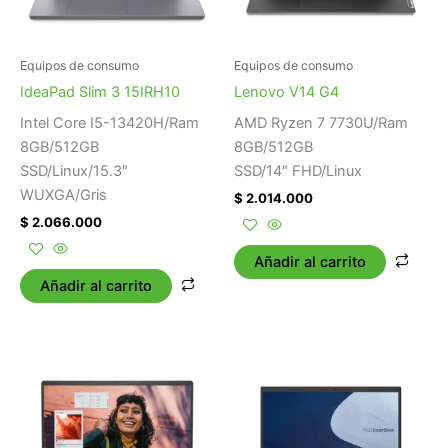
Equipos de consumo
Equipos de consumo
IdeaPad Slim 3 15IRH10
Lenovo V14 G4
Intel Core I5-13420H/Ram
AMD Ryzen 7 7730U/Ram
8GB/512GB
8GB/512GB
SSD/Linux/15.3″
SSD/14″ FHD/Linux
WUXGA/Gris
$
2.014.000
$
2.066.000
Añadir al carrito
Añadir al carrito