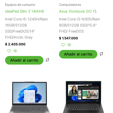
Equipos de consumo
Computadores
IdeaPad Slim 3 14IAH8
Asus Vivobook GO 15
Intel Core I5-1245H/Ram
Intel Core I3-N305/Ram
16GB/512GB
8GB/512GB SSD/15.6″
SSD/FreeDOS/14″
FHD/ FreeDOS
FHD/Arctic Grey
$
1.547.000
$
2.405.000
Añadir al carrito
Añadir al carrito