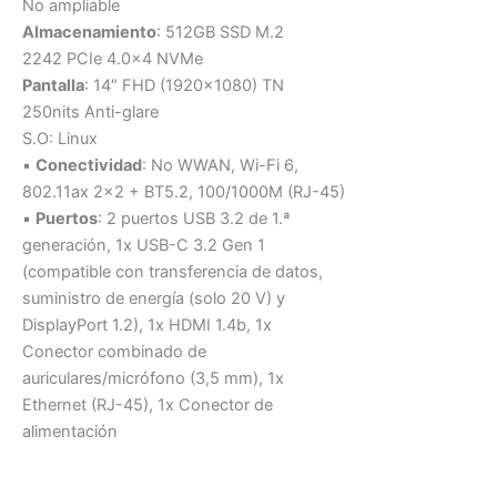
No ampliable
Almacenamiento
: 512GB SSD M.2
2242 PCIe 4.0×4 NVMe
Pantalla
: 14″ FHD (1920×1080) TN
250nits Anti-glare
S.O: Linux
▪
Conectividad
: No WWAN, Wi-Fi 6,
802.11ax 2×2 + BT5.2, 100/1000M (RJ-45)
▪
Puertos
: 2 puertos USB 3.2 de 1.ª
generación, 1x USB-C 3.2 Gen 1
(compatible con transferencia de datos,
suministro de energía (solo 20 V) y
DisplayPort 1.2), 1x HDMI 1.4b, 1x
Conector combinado de
auriculares/micrófono (3,5 mm), 1x
Ethernet (RJ-45), 1x Conector de
alimentación