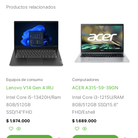
Productos relacionados
Equipos de consumo
Computadores
Lenovo V14 Gen 4 IRU
ACER A315-59-39GN
Intel Core i5-13420H/Ram
Intel Core i3-1215U/RAM
8GB/512GB
8GB/512GB SSD/15.6″
SSD/14″FHD
FHD/Eshell
$
1.974.000
$
1.689.000