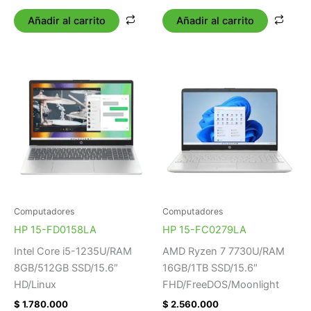
Añadir al carrito
Añadir al carrito
Computadores
Computadores
HP 15-FD0158LA
HP 15-FC0279LA
Intel Core i5-1235U/RAM
AMD Ryzen 7 7730U/RAM
8GB/512GB SSD/15.6″
16GB/1TB SSD/15.6″
HD/Linux
FHD/FreeDOS/Moonlight
$
1.780.000
$
2.560.000