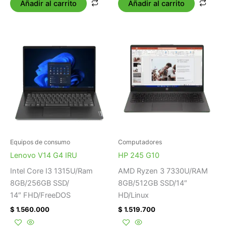
Añadir al carrito
Añadir al carrito
Equipos de consumo
Computadores
Lenovo V14 G4 IRU
HP 245 G10
Intel Core I3 1315U/Ram
AMD Ryzen 3 7330U/RAM
8GB/256GB SSD/
8GB/512GB SSD/14″
14″ FHD/FreeDOS
HD/Linux
$
1.560.000
$
1.519.700