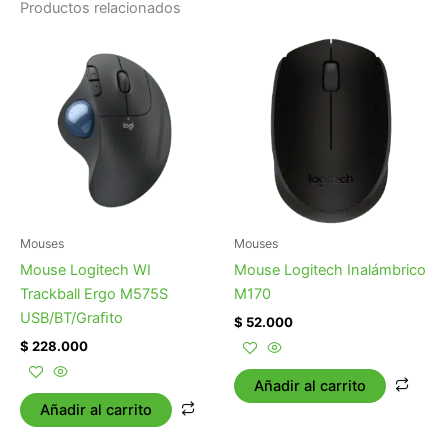
Productos relacionados
Mouses
Mouses
Mouse Logitech WI
Mouse Logitech Inalámbrico
Trackball Ergo M575S
M170
USB/BT/Graﬁto
$
52.000
$
228.000
Añadir al carrito
Añadir al carrito