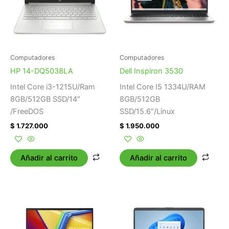
Computadores
Computadores
HP 14-DQ5038LA
Dell Inspiron 3530
Intel Core i3-1215U/Ram
Intel Core I5 1334U/RAM
8GB/512GB SSD/14″
8GB/512GB
/FreeDOS
SSD/15.6″/Linux
$
1.727.000
$
1.950.000
Añadir al carrito
Añadir al carrito