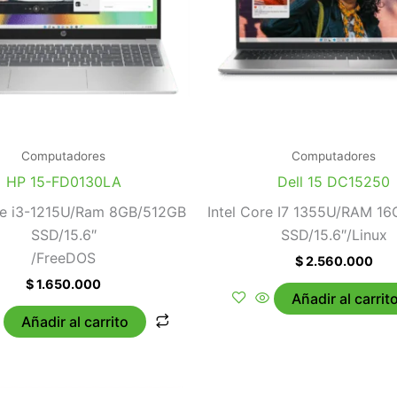
Computadores
Computadores
HP 15-FD0130LA
Dell 15 DC15250
ore i3-1215U/Ram 8GB/512GB
Intel Core I7 1355U/RAM 1
SSD/15.6″
SSD/15.6″/Linux
/FreeDOS
$
2.560.000
$
1.650.000
Añadir al carrit
Añadir al carrito