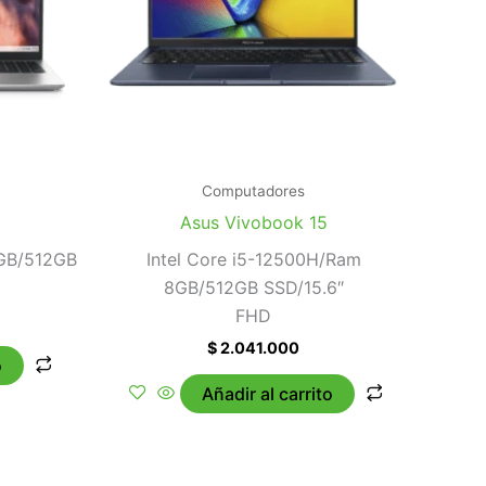
Computadores
Asus Vivobook 15
6GB/512GB
Intel Core i5-12500H/Ram
8GB/512GB SSD/15.6″
FHD
$
2.041.000
o
Añadir al carrito