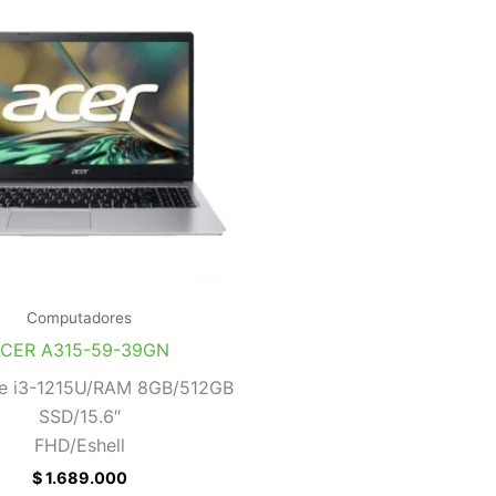
Computadores
CER A315-59-39GN
re i3-1215U/RAM 8GB/512GB
SSD/15.6″
FHD/Eshell
$
1.689.000