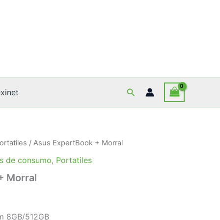
Buscar
xinet
ortatiles
/ Asus ExpertBook + Morral
s de consumo
,
Portatiles
+ Morral
am 8GB/512GB