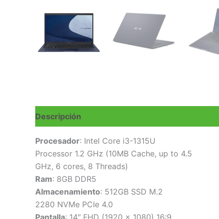
Descripción
Valoraciones (0)
Procesador
: Intel Core i3-1315U
Processor 1.2 GHz (10MB Cache, up to 4.5
GHz, 6 cores, 8 Threads)
Ram
: 8GB DDR5
Almacenamiento
: 512GB SSD M.2
2280 NVMe PCIe 4.0
Pantalla
: 14″ FHD (1920 x 1080) 16:9