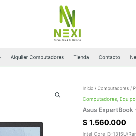
o
Alquiler Computadores
Tienda
Contacto
Ne
Asus
Inicio
/
Computadores
/
P
ExpertBook
Computadores
,
Equipo
+
Morral
Asus ExpertBook 
cantidad
$
1.560.000
Intel Core i3-1315U/R