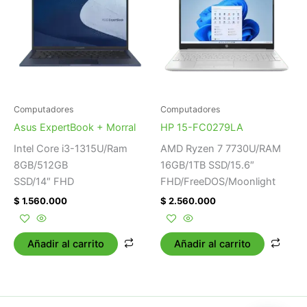
Computadores
Computadores
Asus ExpertBook + Morral
HP 15-FC0279LA
Intel Core i3-1315U/Ram
AMD Ryzen 7 7730U/RAM
8GB/512GB
16GB/1TB SSD/15.6″
SSD/14″ FHD
FHD/FreeDOS/Moonlight
$
1.560.000
$
2.560.000
Añadir al carrito
Añadir al carrito