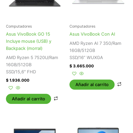
Computadores
Computadores
Asus VivoBook GO 15
Asus VivoBook Con AI
Incluye mouse (USB) y
AMD Ryzen AI 7 350/Ram
Backpack (morral)
16GB/512GB
AMD Ryzen 5 7520U/Ram
SSD/16” WUXGA
16GB/512GB
$
3.665.000
SSD/15,6″ FHD
$
1.936.000
Añadir al carrito
Añadir al carrito