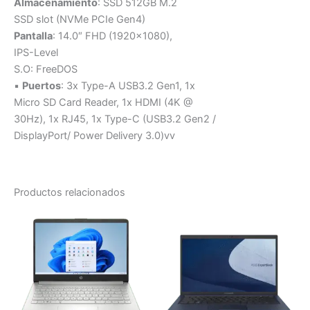
Almacenamiento
: SSD 512GB M.2
SSD slot (NVMe PCIe Gen4)
Pantalla
: 14.0″ FHD (1920×1080),
IPS-Level
S.O: FreeDOS
▪
Puertos
: 3x Type-A USB3.2 Gen1, 1x
Micro SD Card Reader, 1x HDMI (4K @
30Hz), 1x RJ45, 1x Type-C (USB3.2 Gen2 /
DisplayPort/ Power Delivery 3.0)vv
Productos relacionados