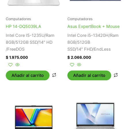
Computadores
Computadores
HP 14-DQ5039LA
Asus ExpertBook + Mouse
Intel Core I5-1235U/Ram
Intel Core i5-13420H/Ram
8GB/512GB SSD/14″ HD
8GB/512GB
/FreeDOS
SSD/14″ FHD/EndLess
$
1.975.000
$
2.066.000
Añadir al carrito
Añadir al carrito