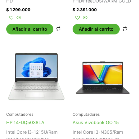
HD
FHD/FreeDOS/WARM GOLD
$
1.299.000
$
2.391.000
Añadir al carrito
Añadir al carrito
Computadores
Computadores
HP 14-DQ5038LA
Asus Vivobook GO 15
Intel Core i3-1215U/Ram
Intel Core I3-N305/Ram