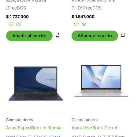
8GB/512GB SSD/14″
8GB/512GB SSD/15.6″
/FreeDOS
FHD/ FreeDOS
$
1.727.000
$
1.547.000
Añadir al carrito
Añadir al carrito
Computadores
Computadores
Asus ExpertBook + Mouse
Asus VivoBook Con AI