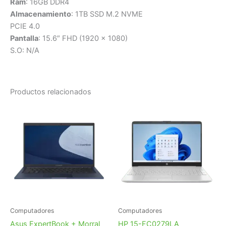
Ram
: 16GB DDR4
Almacenamiento
: 1TB SSD M.2 NVME
PCIE 4.0
Pantalla
: 15.6″ FHD (1920 x 1080)
S.O: N/A
Productos relacionados
Computadores
Computadores
Asus ExpertBook + Morral
HP 15-FC0279LA