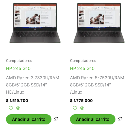
Computadores
Computadores
HP 245 G10
HP 245 G10
AMD Ryzen 3 7330U/RAM
AMD Ryzen 5-7530U/RAM
8GB/512GB SSD/14″
8GB/512GB SSD/14″
HD/Linux
/Linux
$
1.519.700
$
1.775.000
Añadir al carrito
Añadir al carrito