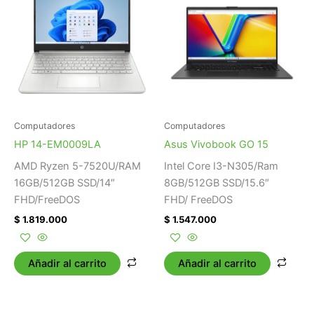
Computadores
Computadores
HP 14-EM0009LA
Asus Vivobook GO 15
AMD Ryzen 5-7520U/RAM
Intel Core I3-N305/Ram
16GB/512GB SSD/14″
8GB/512GB SSD/15.6″
FHD/FreeDOS
FHD/ FreeDOS
$
1.819.000
$
1.547.000
Añadir al carrito
Añadir al carrito