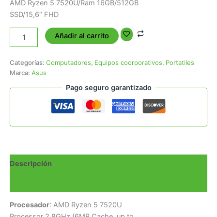
AMD Ryzen 5 7520U/Ram 16GB/512GB
SSD/15,6″ FHD
Añadir al carrito
Categorías:
Computadores
,
Equipos coorporativos
,
Portatiles
Marca:
Asus
Pago seguro garantizado
Descripción
Valoraciones (0)
Procesador
: AMD Ryzen 5 7520U
Processor 2.8GHz (6MB Cache, up to