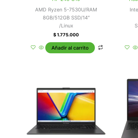
AMD Ryzen 5-7530U/RAM
Int
8GB/512GB SSD/14″
/Linux
S
$
1.775.000
Añadir al carrito