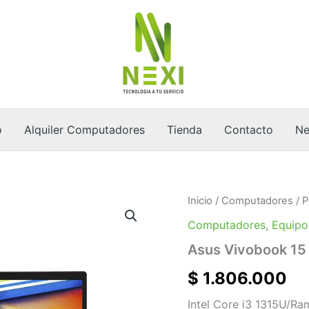
o
Alquiler Computadores
Tienda
Contacto
Ne
Asus
Inicio
/
Computadores
/
P
Vivobook
Computadores
,
Equipo
15
cantidad
Asus Vivobook 15
$
1.806.000
Intel Core i3 1315U/R