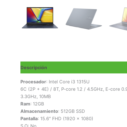
Descripción
Valoraciones (0)
Procesador
: Intel Core i3 1315U
6C (2P + 4E) / 8T, P-core 1.2 / 4.5GHz, E-core 0.9
3.3GHz, 10MB
Ram
: 12GB
Almacenamiento
: 512GB SSD
Pantalla
: 15.6″ FHD (1920 x 1080)
S.O: No