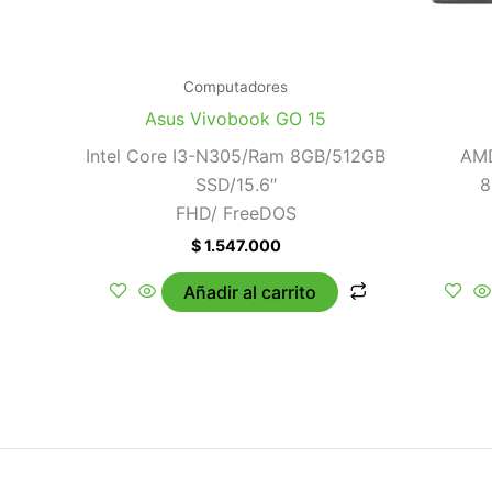
Computadores
Asus Vivobook GO 15
Intel Core I3-N305/Ram 8GB/512GB
AMD
SSD/15.6″
8
FHD/ FreeDOS
$
1.547.000
Añadir al carrito