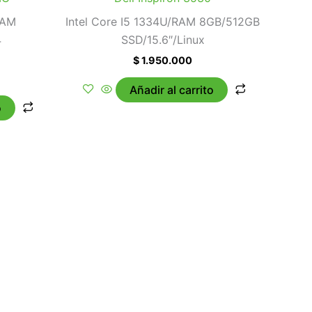
RAM
Intel Core I5 1334U/RAM 8GB/512GB
4
SSD/15.6″/Linux
$
1.950.000
Añadir al carrito
o