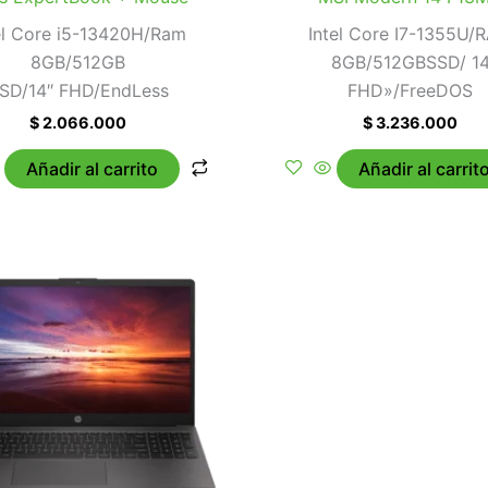
el Core i5-13420H/Ram
Intel Core I7-1355U/
8GB/512GB
8GB/512GBSSD/ 1
SD/14″ FHD/EndLess
FHD»/FreeDOS
$
2.066.000
$
3.236.000
Añadir al carrito
Añadir al carrit