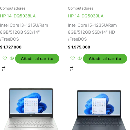
Computadores
Computadores
HP 14-DQ5038LA
HP 14-DQ5039LA
Intel Core i3-1215U/Ram
Intel Core I5-1235U/Ram
8GB/512GB SSD/14″
8GB/512GB SSD/14″ HD
/FreeDOS
/FreeDOS
$
1.727.000
$
1.975.000
Añadir al carrito
Añadir al carrito