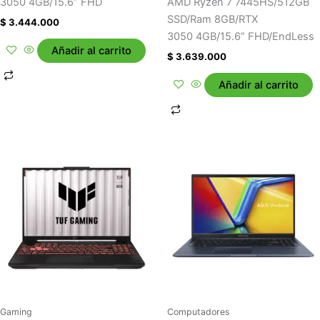
3050 4GB/15.6” FHD
AMD Ryzen 7 7445HS/512GB
SSD/Ram 8GB/RTX
$
3.444.000
3050 4GB/15.6” FHD/EndLess
Añadir al carrito
$
3.639.000
Añadir al carrito
Gaming
Computadores