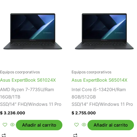
Equipos coorporativos
Equipos coorporativos
Asus ExpertBook S61024X
Asus ExpertBook S65014X
AMD Ryzen 7-7735U/Ram
Intel Core i5-13420H/Ram
16GB/1TB
8GB/512GB
SSD/14″ FHD/Windows 11 Pro
SSD/14″ FHD/Windows 11 Pro
$
3.236.000
$
2.755.000
Añadir al carrito
Añadir al carrito