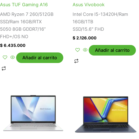
Asus TUF Gaming A16
Asus Vivobook
AMD Ryzen 7 260/512GB
Intel Core I5-13420H/Ram
SSD/Ram 16GB/RTX
16GB/1TB
5050 8GB GDDR7/16”
SSD/15.6″ FHD
FHD+/OS NO
$
2.126.000
$
6.435.000
Añadir al carrito
Añadir al carrito