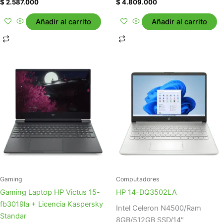
$
2.587.000
$
4.809.000
Añadir al carrito
Añadir al carrito
Gaming
Computadores
Gaming Laptop HP Victus 15-
HP 14-DQ3502LA
fb3019la + Licencia Kaspersky
Intel Celeron N4500/Ram
Standar
8GB/512GB SSD/14″