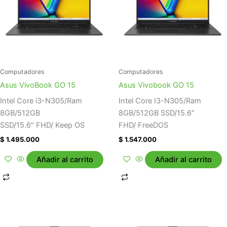
Computadores
Computadores
Asus VivoBook GO 15
Asus Vivobook GO 15
Intel Core i3-N305/Ram
Intel Core I3-N305/Ram
8GB/512GB
8GB/512GB SSD/15.6″
SSD/15.6″ FHD/ Keep OS
FHD/ FreeDOS
$
1.495.000
$
1.547.000
Añadir al carrito
Añadir al carrito