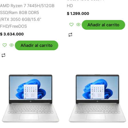
AMD Ryzen 7 7445H/512GB
HD
SSD/Ram 8GB DDR5
$
1.299.000
/RTX 3050 6GB/15.6”
Añadir al carrito
FHD/FreeDOS
$
3.634.000
Añadir al carrito