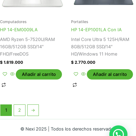
Computadores
Portatiles
HP 14-EM0009LA
HP 14-EP1001LA Con IA
AMD Ryzen 5-7520U/RAM
Intel Core Ultra 5 125H/RAM
16GB/512GB SSD/14″
8GB/512GB SSD/14″
FHD/FreeDOS
HD/Windows 11 Home
$
1.819.000
$
2.770.000
Añadir al carrito
Añadir al carrito
1
2
→
© Nexi 2025 | Todos los derechos reservados