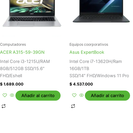
Computadores
Equipos coorporativos
ACER A315-59-39GN
Asus ExpertBook
Intel Core i3-1215U/RAM
Intel Core i7-13620H/Ram
8GB/512GB SSD/15.6″
16GB/1TB
FHD/Eshell
SSD/14″ FHD/Windows 11 Pro
$
1.689.000
$
4.537.000
Añadir al carrito
Añadir al carrito