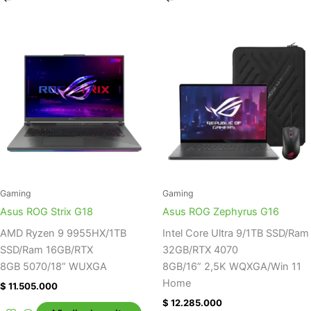
Gaming
Gaming
Asus ROG Strix G18
Asus ROG Zephyrus G16
AMD Ryzen 9 9955HX/1TB
Intel Core Ultra 9/1TB SSD/Ram
SSD/Ram 16GB/RTX
32GB/RTX 4070
8GB 5070/18” WUXGA
8GB/16” 2,5K WQXGA/Win 11
Home
$
11.505.000
$
12.285.000