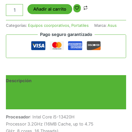
Añadir al carrito
Categorías:
Equipos coorporativos
,
Portatiles
Marca:
Asus
Pago seguro garantizado
Descripción
Información adicional
Valoraciones (0)
Procesador
: Intel Core i5-13420H
Processor 3.2GHz (16MB Cache, up to 4.75
GHz, 8 cores, 16 Threads)