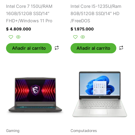
Intel Core 7 150U/RAM
Intel Core I5-1235U/Ram
16GB/512GB SSD/14″
8GB/512GB SSD/14″ HD
FHD+/Windows 11 Pro
/FreeDOS
$
4.809.000
$
1.975.000
Añadir al carrito
Añadir al carrito
Gaming
Computadores