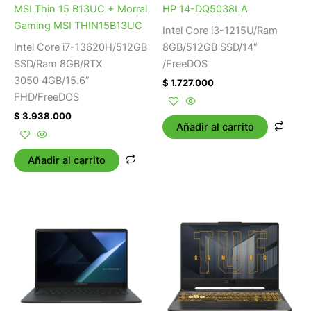
MSI Thin 15 B13UC + Morral
HP 14-DQ5038LA
Gaming MSI THIN15B13UC
Intel Core i3-1215U/Ram
Intel Core i7-13620H/512GB
8GB/512GB SSD/14″
SSD/Ram 8GB/RTX
/FreeDOS
3050 4GB/15.6”
$
1.727.000
FHD/FreeDOS
$
3.938.000
Añadir al carrito
Añadir al carrito