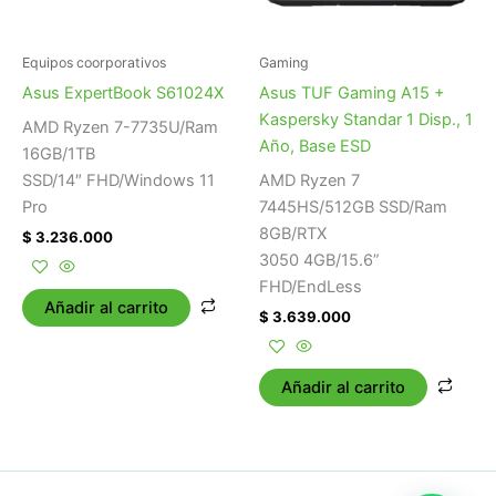
Equipos coorporativos
Gaming
Asus ExpertBook S61024X
Asus TUF Gaming A15 +
Kaspersky Standar 1 Disp., 1
AMD Ryzen 7-7735U/Ram
Año, Base ESD
16GB/1TB
SSD/14″ FHD/Windows 11
AMD Ryzen 7
Pro
7445HS/512GB SSD/Ram
8GB/RTX
$
3.236.000
3050 4GB/15.6”
FHD/EndLess
Añadir al carrito
$
3.639.000
Añadir al carrito