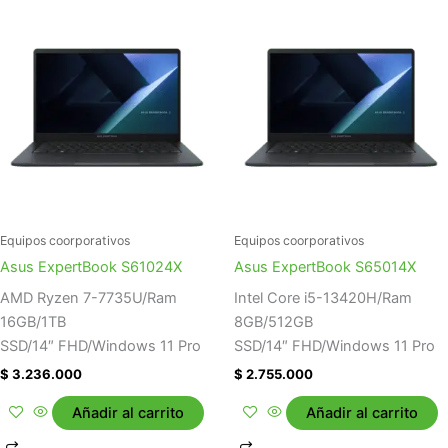
Equipos coorporativos
Equipos coorporativos
Asus ExpertBook S61024X
Asus ExpertBook S65014X
AMD Ryzen 7-7735U/Ram
Intel Core i5-13420H/Ram
16GB/1TB
8GB/512GB
SSD/14″ FHD/Windows 11 Pro
SSD/14″ FHD/Windows 11 Pro
$
3.236.000
$
2.755.000
Añadir al carrito
Añadir al carrito