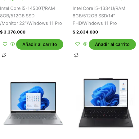
Intel Core i5-14500T/RAM
Intel Core i5-1334U/RAM
8GB/512GB SSD
8GB/512GB SSD/14″
/Monitor 22″/Windows 11 Pro
FHD/Windows 11 Pro
$
3.378.000
$
2.834.000
Añadir al carrito
Añadir al carrito