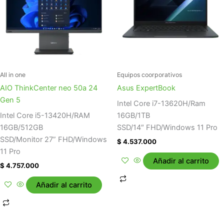
All in one
Equipos coorporativos
AIO ThinkCenter neo 50a 24
Asus ExpertBook
Gen 5
Intel Core i7-13620H/Ram
Intel Core i5-13420H/RAM
16GB/1TB
16GB/512GB
SSD/14″ FHD/Windows 11 Pro
SSD/Monitor 27” FHD/Windows
$
4.537.000
11 Pro
Añadir al carrito
$
4.757.000
Añadir al carrito