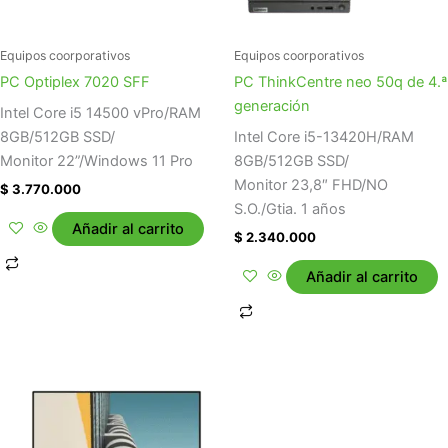
Equipos coorporativos
Equipos coorporativos
PC Optiplex 7020 SFF
PC ThinkCentre neo 50q de 4.ª
generación
Intel Core i5 14500 vPro/RAM
8GB/512GB SSD/
Intel Core i5-13420H/RAM
Monitor 22”/Windows 11 Pro
8GB/512GB SSD/
Monitor 23,8″ FHD/NO
$
3.770.000
S.O./Gtia. 1 años
Añadir al carrito
$
2.340.000
Añadir al carrito