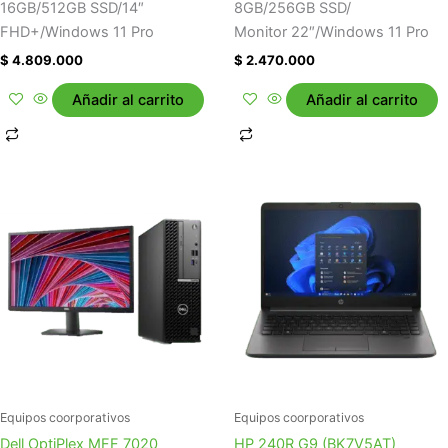
16GB/512GB SSD/14″
8GB/256GB SSD/
FHD+/Windows 11 Pro
Monitor 22″/Windows 11 Pro
$
4.809.000
$
2.470.000
Añadir al carrito
Añadir al carrito
Equipos coorporativos
Equipos coorporativos
Dell OptiPlex MFF 7020
HP 240R G9 (BK7V5AT)