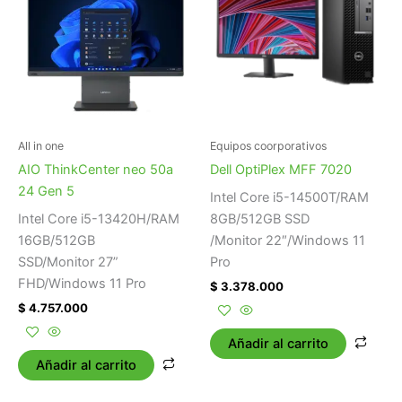
All in one
Equipos coorporativos
AIO ThinkCenter neo 50a
Dell OptiPlex MFF 7020
24 Gen 5
Intel Core i5-14500T/RAM
Intel Core i5-13420H/RAM
8GB/512GB SSD
16GB/512GB
/Monitor 22″/Windows 11
SSD/Monitor 27”
Pro
FHD/Windows 11 Pro
$
3.378.000
$
4.757.000
Añadir al carrito
Añadir al carrito