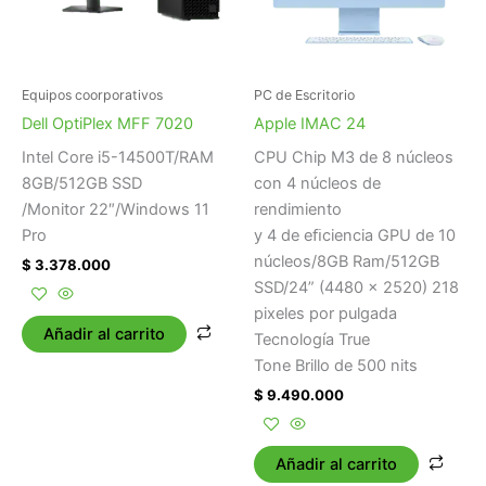
Equipos coorporativos
PC de Escritorio
Dell OptiPlex MFF 7020
Apple IMAC 24
Intel Core i5-14500T/RAM
CPU Chip M3 de 8 núcleos
8GB/512GB SSD
con 4 núcleos de
/Monitor 22″/Windows 11
rendimiento
Pro
y 4 de eﬁciencia GPU de 10
núcleos/8GB Ram/512GB
$
3.378.000
SSD/24” (4480 x 2520) 218
pixeles por pulgada
Añadir al carrito
Tecnología True
Tone Brillo de 500 nits
$
9.490.000
Añadir al carrito