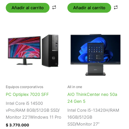
Añadir al carrito
Añadir al carrito
Equipos coorporativos
All in one
PC Optiplex 7020 SFF
AIO ThinkCenter neo 50a
24 Gen 5
Intel Core i5 14500
vPro/RAM 8GB/512GB SSD/
Intel Core i5-13420H/RAM
Monitor 22”/Windows 11 Pro
16GB/512GB
SSD/Monitor 27”
$
3.770.000