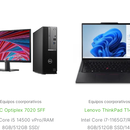
Equipos coorporativos
Equipos coorporativos
C Optiplex 7020 SFF
Lenovo ThinkPad T1
 Core i5 14500 vPro/RAM
Intel Core i7-1165G7
8GB/512GB SSD/
8GB/512GB SSD/14