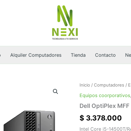
o
Alquiler Computadores
Tienda
Contacto
Ne
Dell
Inicio
/
Computadores
/
E
OptiPlex
Equipos coorporativos
MFF
7020
Dell OptiPlex MFF
cantidad
$
3.378.000
Intel Core i5-14500T