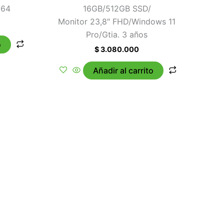
 64
16GB/512GB SSD/
Monitor 23,8″ FHD/Windows 11
Pro/Gtia. 3 años
o
$
3.080.000
Añadir al carrito