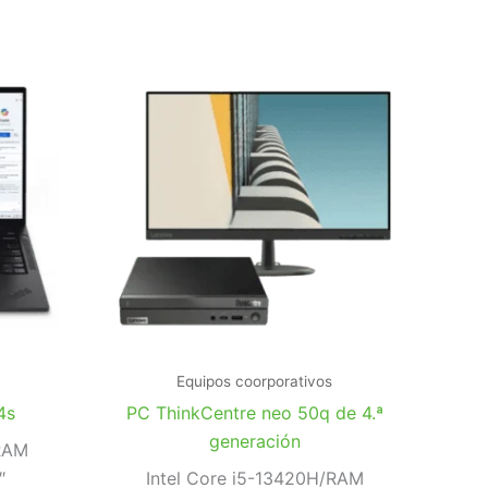
Equipos coorporativos
4s
PC ThinkCentre neo 50q de 4.ª
generación
/RAM
″
Intel Core i5-13420H/RAM