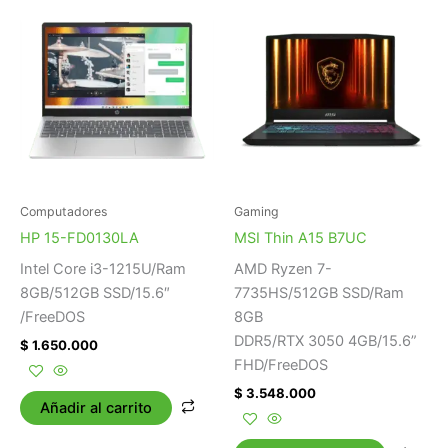
Computadores
Gaming
HP 15-FD0130LA
MSI Thin A15 B7UC
Intel Core i3-1215U/Ram
AMD Ryzen 7-
8GB/512GB SSD/15.6″
7735HS/512GB SSD/Ram
/FreeDOS
8GB
DDR5/RTX 3050 4GB/15.6”
$
1.650.000
FHD/FreeDOS
$
3.548.000
Añadir al carrito