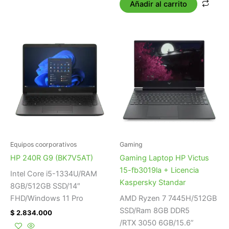
Añadir al carrito
Equipos coorporativos
Gaming
HP 240R G9 (BK7V5AT)
Gaming Laptop HP Victus
15-fb3019la + Licencia
Intel Core i5-1334U/RAM
Kaspersky Standar
8GB/512GB SSD/14″
FHD/Windows 11 Pro
AMD Ryzen 7 7445H/512GB
SSD/Ram 8GB DDR5
$
2.834.000
/RTX 3050 6GB/15.6”