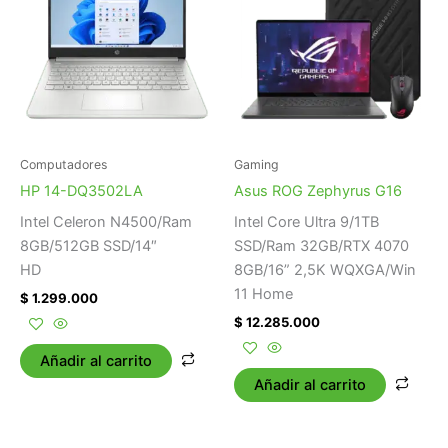
Computadores
Gaming
HP 14-DQ3502LA
Asus ROG Zephyrus G16
Intel Celeron N4500/Ram
Intel Core Ultra 9/1TB
8GB/512GB SSD/14″
SSD/Ram 32GB/RTX 4070
HD
8GB/16” 2,5K WQXGA/Win
11 Home
$
1.299.000
$
12.285.000
Añadir al carrito
Añadir al carrito