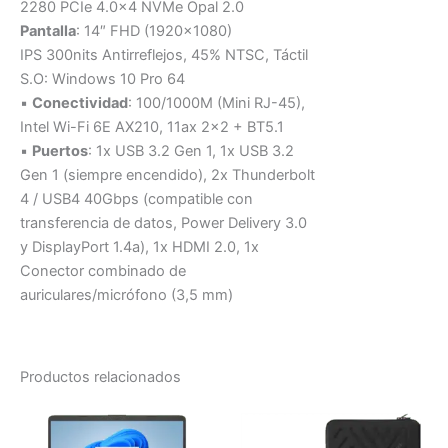
2280 PCIe 4.0×4 NVMe Opal 2.0
Pantalla
: 14″ FHD (1920×1080)
IPS 300nits Antirreflejos, 45% NTSC, Táctil
S.O: Windows 10 Pro 64
▪
Conectividad
: 100/1000M (Mini RJ-45),
Intel Wi-Fi 6E AX210, 11ax 2×2 + BT5.1
▪
Puertos
: 1x USB 3.2 Gen 1, 1x USB 3.2
Gen 1 (siempre encendido), 2x Thunderbolt
4 / USB4 40Gbps (compatible con
transferencia de datos, Power Delivery 3.0
y DisplayPort 1.4a), 1x HDMI 2.0, 1x
Conector combinado de
auriculares/micrófono (3,5 mm)
Productos relacionados