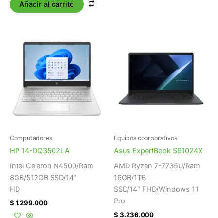
Añadir al carrito
Computadores
Equipos coorporativos
HP 14-DQ3502LA
Asus ExpertBook S61024X
Intel Celeron N4500/Ram
AMD Ryzen 7-7735U/Ram
8GB/512GB SSD/14″
16GB/1TB
HD
SSD/14″ FHD/Windows 11
Pro
$
1.299.000
$
3.236.000