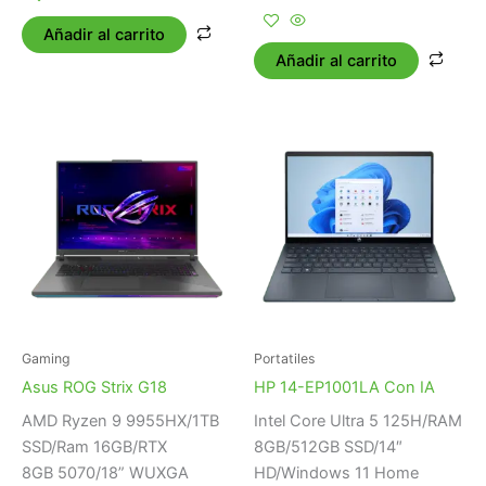
Añadir al carrito
Añadir al carrito
Gaming
Portatiles
Asus ROG Strix G18
HP 14-EP1001LA Con IA
AMD Ryzen 9 9955HX/1TB
Intel Core Ultra 5 125H/RAM
SSD/Ram 16GB/RTX
8GB/512GB SSD/14″
8GB 5070/18” WUXGA
HD/Windows 11 Home