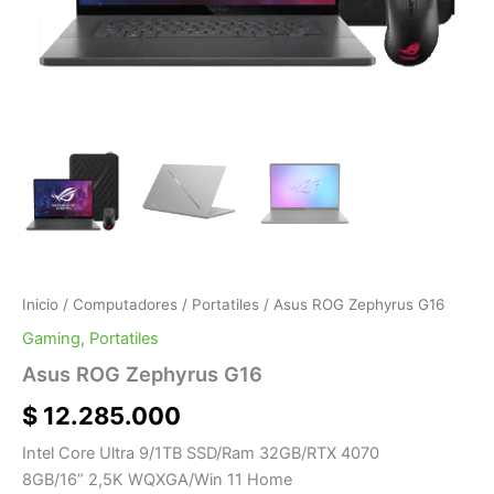
Inicio
/
Computadores
/
Portatiles
/ Asus ROG Zephyrus G16
Gaming
,
Portatiles
Asus ROG Zephyrus G16
$
12.285.000
Intel Core Ultra 9/1TB SSD/Ram 32GB/RTX 4070
8GB/16” 2,5K WQXGA/Win 11 Home