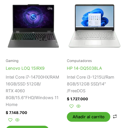
Gaming
Computadores
Lenovo LOQ 15IRX9
HP 14-DQ5038LA
Intel Core i7-14700HX/RAM
Intel Core i3-1215U/Ram
16GB/SSD 512GB/
8GB/512GB SSD/14″
RTX 4060
/FreeDOS
8GB/15.6″FHD/Windows 11
$
1.727.000
Home
$
7.148.700
Añadir al carrito