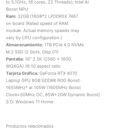
to 5.1GHz, 16 cores, 22 Threads); Intel AI
Boost NPU
Ram:
32GB (16GB*2 LPDDR5X 7467
on board (Rated speed of RAM
module. Actual memory speeds may
vary by CPU conﬁguration.)
Almacenamiento:
1TB PCIe 4.0 NVMe
M.2 SSD (2 Slots, Disp 01)
Pantalla:
16″ 2.5K (2560 x 1600,
WQXGA) 16:10 aspect ratio
Tarjeta Gráﬁca:
GeForce RTX 4070
Laptop GPU 8GB GDDR6 ROG Boost:
1655MHz* at 105W (1605MHz Boost
Clock+50MHz OC, 85W+20W Dynamic Boost)
S.O: Windows 11 Home
Productos relacionados