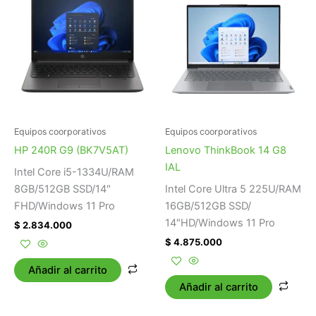
Equipos coorporativos
Equipos coorporativos
HP 240R G9 (BK7V5AT)
Lenovo ThinkBook 14 G8
IAL
Intel Core i5-1334U/RAM
8GB/512GB SSD/14″
Intel Core Ultra 5 225U/RAM
FHD/Windows 11 Pro
16GB/512GB SSD/
14″HD/Windows 11 Pro
$
2.834.000
$
4.875.000
Añadir al carrito
Añadir al carrito