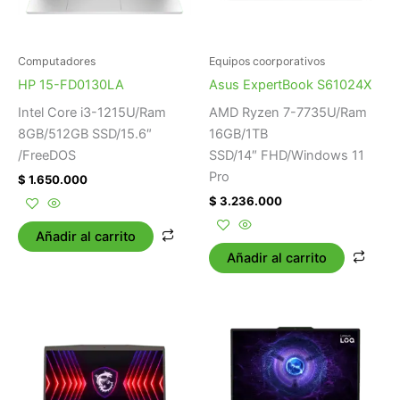
Computadores
Equipos coorporativos
HP 15-FD0130LA
Asus ExpertBook S61024X
Intel Core i3-1215U/Ram
AMD Ryzen 7-7735U/Ram
8GB/512GB SSD/15.6″
16GB/1TB
/FreeDOS
SSD/14″ FHD/Windows 11
Pro
$
1.650.000
$
3.236.000
Añadir al carrito
Añadir al carrito