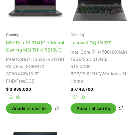
Gaming
Gaming
MSI Thin 15 B13UC + Morral
Lenovo LOQ 15IRX9
Gaming MSI THIN15B13UC
Intel Core i7-14700HX/RAM
Intel Core i7-13620H/512GB
16GB/SSD 512GB/
SSD/Ram 8GB/RTX
RTX 4060
3050 4GB/15.6”
8GB/15.6″FHD/Windows 11
FHD/FreeDOS
Home
$
3.938.000
$
7.148.700
Añadir al carrito
Añadir al carrito