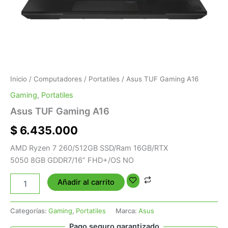
Inicio
/
Computadores
/
Portatiles
/ Asus TUF Gaming A16
Gaming
,
Portatiles
Asus TUF Gaming A16
$
6.435.000
AMD Ryzen 7 260/512GB SSD/Ram 16GB/RTX
5050 8GB GDDR7/16” FHD+/OS NO
Añadir al carrito
Categorías:
Gaming
,
Portatiles
Marca:
Asus
Pago seguro garantizado