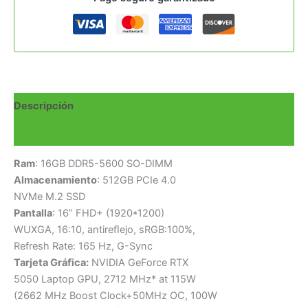
Descripción
Valoraciones (0)
Ram
: 16GB DDR5-5600 SO-DIMM
Almacenamiento
: 512GB PCIe 4.0
NVMe M.2 SSD
Pantalla
: 16” FHD+ (1920*1200)
WUXGA, 16:10, antireﬂejo, sRGB:100%,
Refresh Rate: 165 Hz, G-Sync
Tarjeta Gráﬁca:
NVIDIA GeForce RTX
5050 Laptop GPU, 2712 MHz* at 115W
(2662 MHz Boost Clock+50MHz OC, 100W