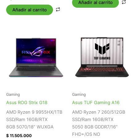
Añadir al carrito
Añadir al carrito
Gaming
Gaming
Asus ROG Strix G18
Asus TUF Gaming A16
AMD Ryzen 9 9955HX/1TB
AMD Ryzen 7 260/512GB
SSD/Ram 16GB/RTX
SSD/Ram 16GB/RTX
8GB 5070/18” WUXGA
5050 8GB GDDR7/16”
FHD+/OS NO
$
11.505.000