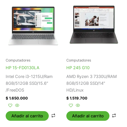
Computadores
Computadores
HP 15-FD0130LA
HP 245 G10
Intel Core i3-1215U/Ram
AMD Ryzen 3 7330U/RAM
8GB/512GB SSD/15.6″
8GB/512GB SSD/14″
/FreeDOS
HD/Linux
$
1.650.000
$
1.519.700
Añadir al carrito
Añadir al carrito