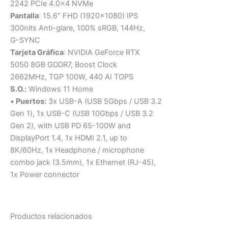
2242 PCIe 4.0×4 NVMe
Pantalla
: 15.6″ FHD (1920×1080) IPS
300nits Anti-glare, 100% sRGB, 144Hz,
G-SYNC
Tarjeta Gráﬁca
: NVIDIA GeForce RTX
5050 8GB GDDR7, Boost Clock
2662MHz, TGP 100W, 440 AI TOPS
S.O.:
Windows 11 Home
▪
Puertos:
3x USB-A (USB 5Gbps / USB 3.2
Gen 1), 1x USB-C (USB 10Gbps / USB 3.2
Gen 2), with USB PD 65-100W and
DisplayPort 1.4, 1x HDMI 2.1, up to
8K/60Hz, 1x Headphone / microphone
combo jack (3.5mm), 1x Ethernet (RJ-45),
1x Power connector
Productos relacionados