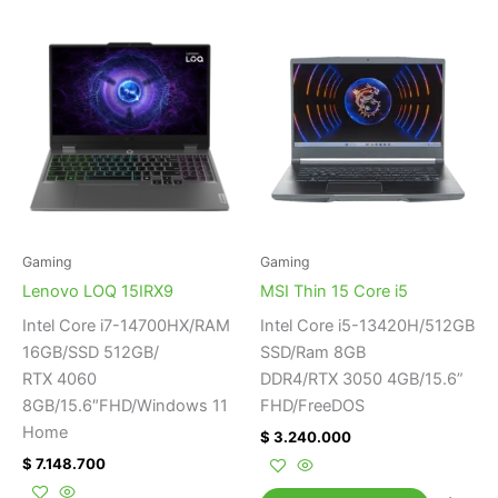
Gaming
Gaming
Lenovo LOQ 15IRX9
MSI Thin 15 Core i5
Intel Core i7-14700HX/RAM
Intel Core i5-13420H/512GB
16GB/SSD 512GB/
SSD/Ram 8GB
RTX 4060
DDR4/RTX 3050 4GB/15.6”
8GB/15.6″FHD/Windows 11
FHD/FreeDOS
Home
$
3.240.000
$
7.148.700