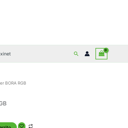
Buscar
xinet
ger BORA RGB
GB
arrito