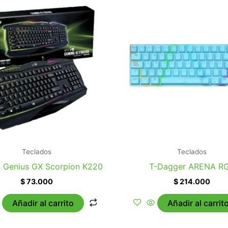
Teclados
Teclados
 Genius GX Scorpion K220
T-Dagger ARENA R
$
73.000
$
214.000
Añadir al carrito
Añadir al carrit