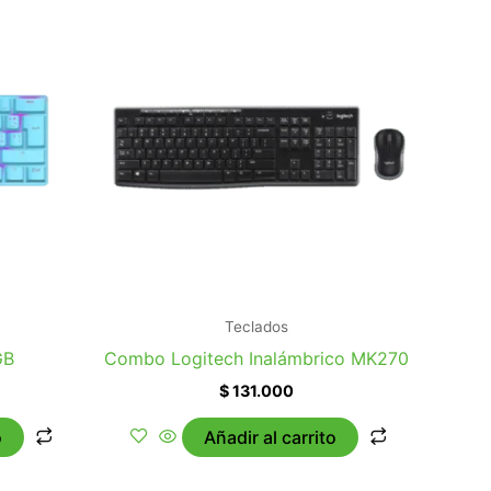
Teclados
GB
Combo Logitech Inalámbrico MK270
$
131.000
o
Añadir al carrito