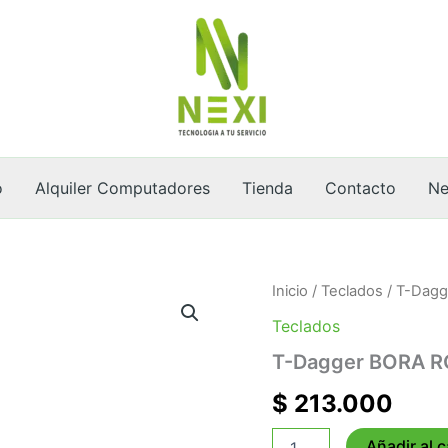
o
Alquiler Computadores
Tienda
Contacto
Ne
T-
Inicio
/
Teclados
/ T-Dag
Dagger
Teclados
BORA
RGB
T-Dagger BORA R
cantidad
$
213.000
Añadir al c