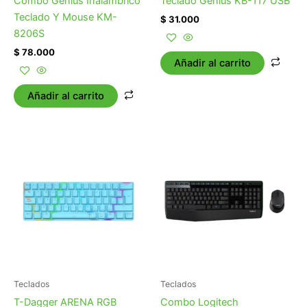
Combo Genius Inalámbrico
Teclado Genius KB-117 USB
Teclado Y Mouse KM-
$
31.000
8206S
$
78.000
Añadir al carrito
Añadir al carrito
Teclados
Teclados
T-Dagger ARENA RGB
Combo Logitech