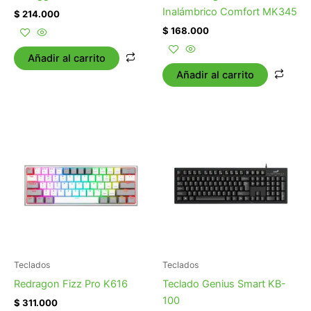
Inalámbrico Comfort MK345
$
214.000
$
168.000
Añadir al carrito
Añadir al carrito
Teclados
Teclados
Redragon Fizz Pro K616
Teclado Genius Smart KB-
100
$
311.000