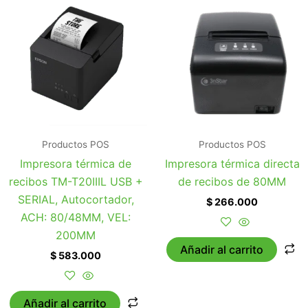
Productos POS
Productos POS
Impresora térmica de
Impresora térmica directa
recibos TM-T20IIIL USB +
de recibos de 80MM
SERIAL, Autocortador,
$
266.000
ACH: 80/48MM, VEL:
200MM
Añadir al carrito
$
583.000
Añadir al carrito