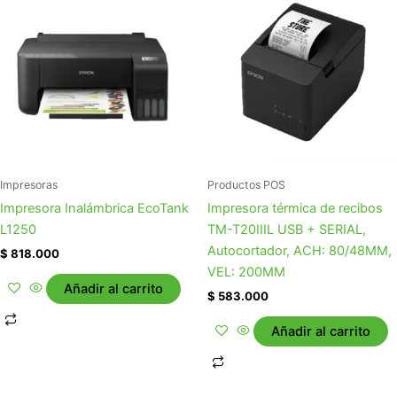
Impresoras
Productos POS
Impresora Inalámbrica EcoTank
Impresora térmica de recibos
L1250
TM-T20IIIL USB + SERIAL,
Autocortador, ACH: 80/48MM,
$
818.000
VEL: 200MM
Añadir al carrito
$
583.000
Añadir al carrito