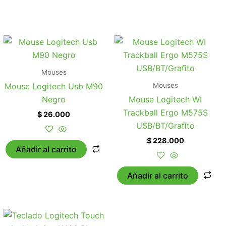
Mouses
Mouses
Mouse Logitech Usb M90
Negro
Mouse Logitech WI
Trackball Ergo M575S
$
26.000
USB/BT/Graﬁto
$
228.000
Añadir al carrito
Añadir al carrito