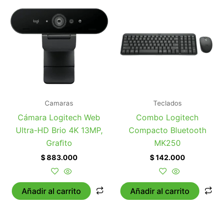
Camaras
Teclados
Cámara Logitech Web
Combo Logitech
Ultra-HD Brio 4K 13MP,
Compacto Bluetooth
Graﬁto
MK250
$
883.000
$
142.000
Añadir al carrito
Añadir al carrito