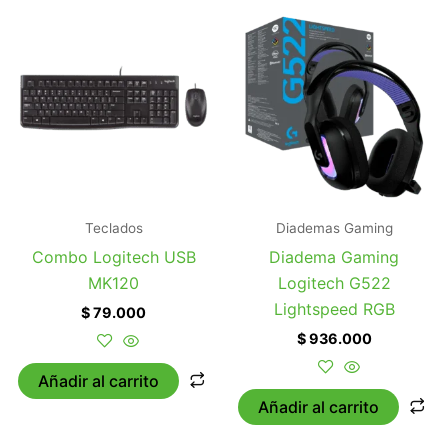
Teclados
Diademas Gaming
Combo Logitech USB
Diadema Gaming
MK120
Logitech G522
Lightspeed RGB
$
79.000
$
936.000
Añadir al carrito
Añadir al carrito