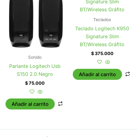
Teclados
Teclado Logitech K950
Signature Slim
BT/Wireless Gráﬁto
$
375.000
Sonido
Parlante Logitech Usb
S150 2.0 Negro
Añadir al carrito
$
75.000
Añadir al carrito