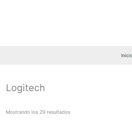
Ir
al
contenido
Inici
Logitech
Mostrando los 29 resultados