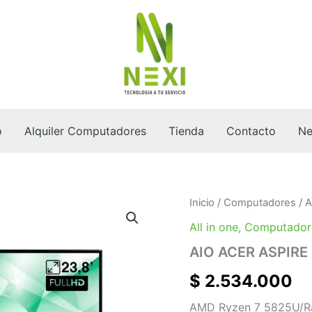
o
Alquiler Computadores
Tienda
Contacto
Ne
AIO
Inicio
/
Computadores
/
A
ACER
All in one
,
Computador
ASPIRE
C24-
AIO ACER ASPIRE
2GL14
cantidad
$
2.534.000
AMD Ryzen 7 5825U/