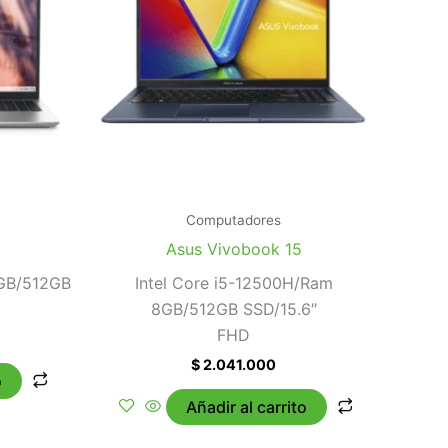
Computadores
Asus Vivobook 15
6GB/512GB
Intel Core i5-12500H/Ram
8GB/512GB SSD/15.6″
FHD
$
2.041.000
o
Añadir al carrito