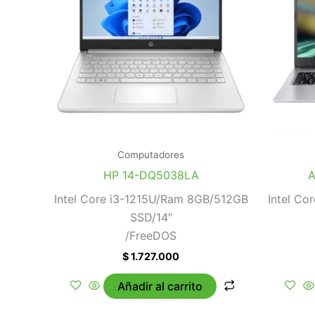
Computadores
HP 14-DQ5038LA
A
Intel Core i3-1215U/Ram 8GB/512GB
Intel Co
SSD/14″
/FreeDOS
$
1.727.000
Añadir al carrito