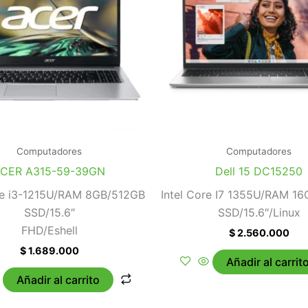
Computadores
Computadores
CER A315-59-39GN
Dell 15 DC15250
re i3-1215U/RAM 8GB/512GB
Intel Core I7 1355U/RAM 1
SSD/15.6″
SSD/15.6″/Linux
FHD/Eshell
$
2.560.000
$
1.689.000
Añadir al carrit
Añadir al carrito