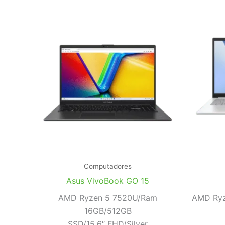
Computadores
Asus VivoBook GO 15
AMD Ryzen 5 7520U/Ram
AMD Ryz
16GB/512GB
SSD/15,6″ FHD/Silver