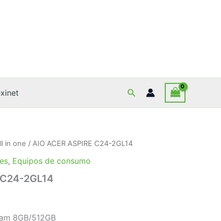
Buscar
xinet
ll in one
/ AIO ACER ASPIRE C24-2GL14
es
,
Equipos de consumo
 C24-2GL14
Ram 8GB/512GB