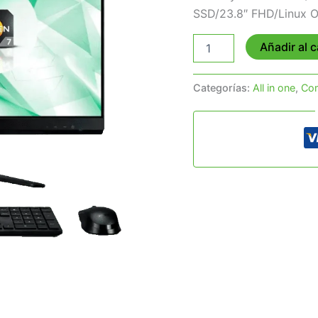
SSD/23.8″ FHD/Linux 
Añadir al c
Categorías:
All in one
,
Co