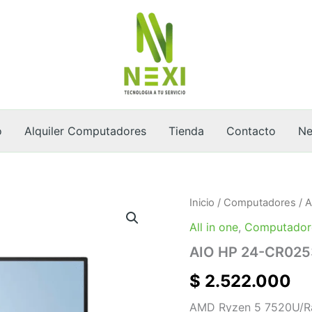
o
Alquiler Computadores
Tienda
Contacto
Ne
AIO
Inicio
/
Computadores
/
A
HP
All in one
,
Computador
24-
CR0253LA
AIO HP 24-CR02
cantidad
$
2.522.000
AMD Ryzen 5 7520U/