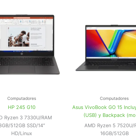
Computadores
Computadores
HP 245 G10
Asus VivoBook GO 15 Incl
(USB) y Backpack (mor
D Ryzen 3 7330U/RAM
8GB/512GB SSD/14″
AMD Ryzen 5 7520U/
HD/Linux
16GB/512GB