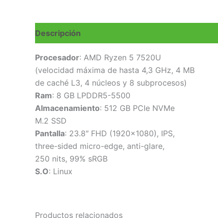
Descripción
Valoraciones (0)
Procesador
: AMD Ryzen 5 7520U
(velocidad máxima de hasta 4,3 GHz, 4 MB
de caché L3, 4 núcleos y 8 subprocesos)
Ram
: 8 GB LPDDR5-5500
Almacenamiento
: 512 GB PCIe NVMe
M.2 SSD
Pantalla
: 23.8″ FHD (1920×1080), IPS,
three-sided micro-edge, anti-glare,
250 nits, 99% sRGB
S.O
: Linux
Productos relacionados