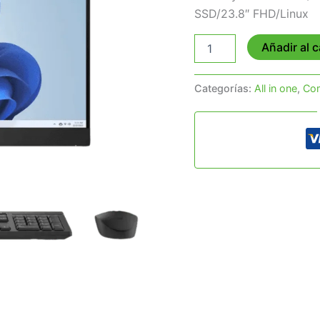
SSD/23.8″ FHD/Linux
Añadir al c
Categorías:
All in one
,
Co