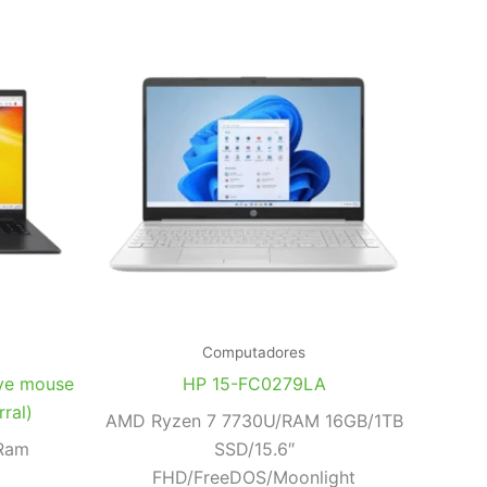
Computadores
uye mouse
HP 15-FC0279LA
ral)
AMD Ryzen 7 7730U/RAM 16GB/1TB
Ram
SSD/15.6″
FHD/FreeDOS/Moonlight