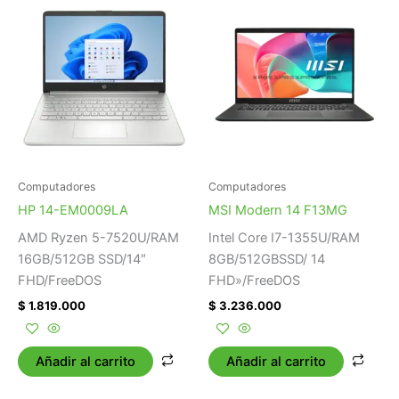
Computadores
Computadores
HP 14-EM0009LA
MSI Modern 14 F13MG
AMD Ryzen 5-7520U/RAM
Intel Core I7-1355U/RAM
16GB/512GB SSD/14″
8GB/512GBSSD/ 14
FHD/FreeDOS
FHD»/FreeDOS
$
1.819.000
$
3.236.000
Añadir al carrito
Añadir al carrito