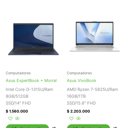
Computadores
Computadores
Asus ExpertBook + Morral
Asus VivoBook
Intel Core i3-1315U/Ram
AMD Ryzen 7-5825U/Ram
8GB/512GB
16GB/1TB
SSD/14″ FHD
SSD/15.6″ FHD
$
1.560.000
$
2.203.000