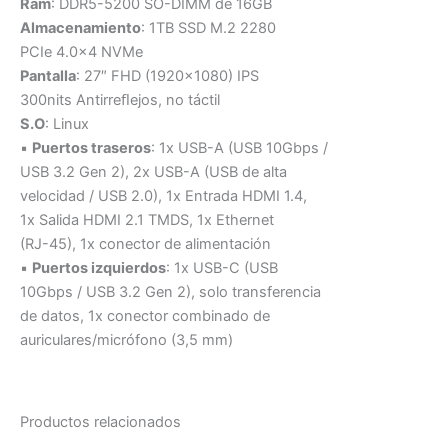
Ram
: DDR5-5200 SO-DIMM de 16GB
Almacenamiento
: 1TB SSD M.2 2280
PCIe 4.0×4 NVMe
Pantalla
: 27″ FHD (1920×1080) IPS
300nits Antirreﬂejos, no táctil
S.O
: Linux
▪
Puertos traseros
: 1x USB-A (USB 10Gbps /
USB 3.2 Gen 2), 2x USB-A (USB de alta
velocidad / USB 2.0), 1x Entrada HDMI 1.4,
1x Salida HDMI 2.1 TMDS, 1x Ethernet
(RJ-45), 1x conector de alimentación
▪
Puertos izquierdos
: 1x USB-C (USB
10Gbps / USB 3.2 Gen 2), solo transferencia
de datos, 1x conector combinado de
auriculares/micrófono (3,5 mm)
Productos relacionados