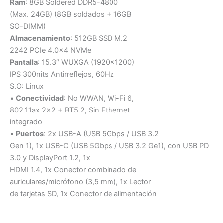
Ram
: 8GB Soldered DDR5-4800
(Max. 24GB) (8GB soldados + 16GB
SO-DIMM)
Almacenamiento
: 512GB SSD M.2
2242 PCIe 4.0×4 NVMe
Pantalla
: 15.3″ WUXGA (1920×1200)
IPS 300nits Antirreﬂejos, 60Hz
S.O: Linux
▪
Conectividad
: No WWAN, Wi-Fi 6,
802.11ax 2×2 + BT5.2, Sin Ethernet
integrado
▪
Puertos
: 2x USB-A (USB 5Gbps / USB 3.2
Gen 1), 1x USB-C (USB 5Gbps / USB 3.2 Ge1), con USB PD
3.0 y DisplayPort 1.2, 1x
HDMI 1.4, 1x Conector combinado de
auriculares/micrófono (3,5 mm), 1x Lector
de tarjetas SD, 1x Conector de alimentación