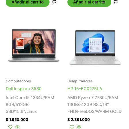
Añadir al carrito
Añadir al carrito
Computadores
Computadores
Dell Inspiron 3530
HP 15-FC0275LA
Intel Core I5 1334U/RAM
AMD Ryzen 7 7730U/RAM
8GB/512GB
16GB/512GB SSD/14″
SSD/15.6″/Linux
FHD/FreeDOS/WARM GOLD
$
1.950.000
$
2.391.000