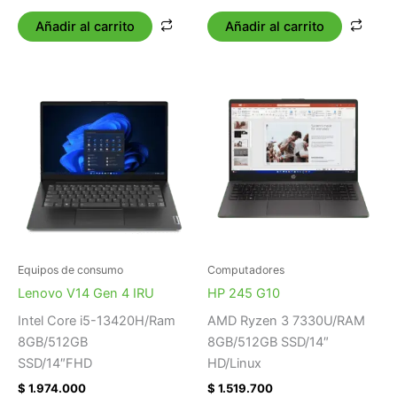
Añadir al carrito
Añadir al carrito
Equipos de consumo
Computadores
Lenovo V14 Gen 4 IRU
HP 245 G10
Intel Core i5-13420H/Ram
AMD Ryzen 3 7330U/RAM
8GB/512GB
8GB/512GB SSD/14″
SSD/14″FHD
HD/Linux
$
1.974.000
$
1.519.700