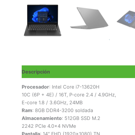
Descripción
Valoraciones (0)
Procesador
: Intel Core i7-13620H
10C (6P + 4E) / 16T, P-core 2.4 / 4.9GHz,
E-core 1.8 / 3.6GHz, 24MB
Ram
: 8GB DDR4-3200 soldada
Almacenamiento
: 512GB SSD M.2
2242 PCIe 4.0×4 NVMe
Pantalla
: 14″ FHD (1920×1080) TN