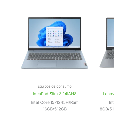
Equipos de consumo
IdeaPad Slim 3 14IAH8
Lenov
Intel Core I5-1245H/Ram
In
16GB/512GB
8GB/51