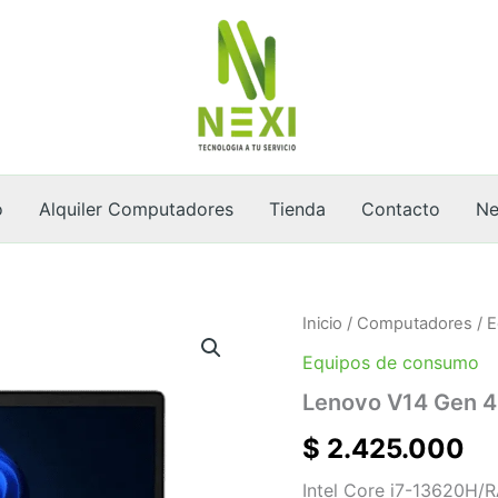
o
Alquiler Computadores
Tienda
Contacto
Ne
Lenovo
Inicio
/
Computadores
/
E
V14
Equipos de consumo
Gen
4
Lenovo V14 Gen 4
IRU
cantidad
$
2.425.000
Intel Core i7-13620H