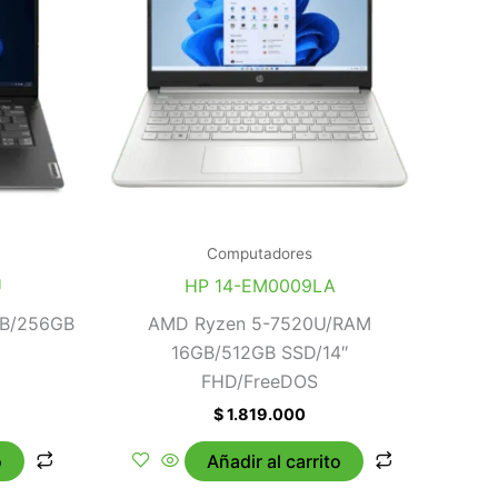
Computadores
U
HP 14-EM0009LA
GB/256GB
AMD Ryzen 5-7520U/RAM
16GB/512GB SSD/14″
FHD/FreeDOS
$
1.819.000
o
Añadir al carrito