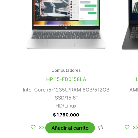
Computadores
HP 15-FD0158LA
Intel Core i5-1235U/RAM 8GB/512GB
AM
SSD/15.6″
HD/Linux
$
1.780.000
Añadir al carrito