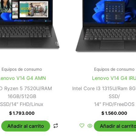
Equipos de consumo
Equipos de consumo
Lenovo V14 G4 AMN
Lenovo V14 G4 IR
D Ryzen 5 7520U/RAM
Intel Core I3 1315U/Ram 8
16GB/512GB
SSD/
SSD/14″ FHD/Linux
14″ FHD/FreeDOS
$
1.793.000
$
1.560.000
Añadir al carrito
Añadir al carrit